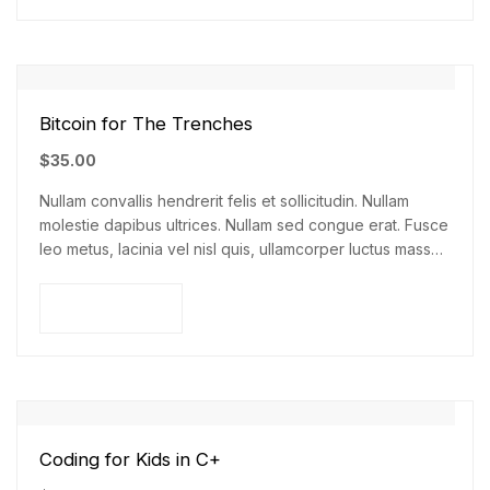
Bitcoin for The Trenches
$
35.00
Nullam convallis hendrerit felis et sollicitudin. Nullam
molestie dapibus ultrices. Nullam sed congue erat. Fusce
leo metus, lacinia vel nisl quis, ullamcorper luctus massa.
Nullam nisi lectus, molestie mattis…
Add to cart
Coding for Kids in C+