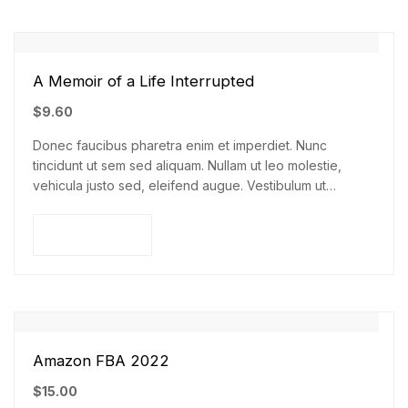
A Memoir of a Life Interrupted
$
9.60
Donec faucibus pharetra enim et imperdiet. Nunc
tincidunt ut sem sed aliquam. Nullam ut leo molestie,
vehicula justo sed, eleifend augue. Vestibulum ut
scelerisque magna. Aenean in odio congue,…
Add to cart
Amazon FBA 2022
$
15.00