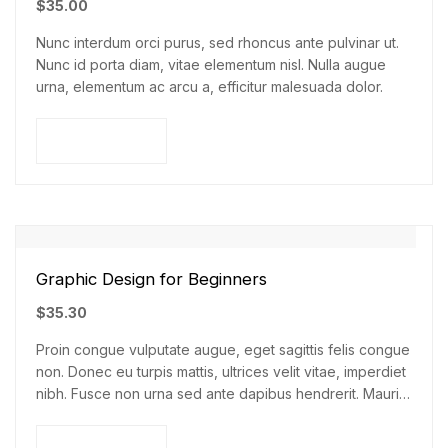
$
35.00
Nunc interdum orci purus, sed rhoncus ante pulvinar ut.
Nunc id porta diam, vitae elementum nisl. Nulla augue
urna, elementum ac arcu a, efficitur malesuada dolor.
Add to cart
Graphic Design for Beginners
$
35.30
Proin congue vulputate augue, eget sagittis felis congue
non. Donec eu turpis mattis, ultrices velit vitae, imperdiet
nibh. Fusce non urna sed ante dapibus hendrerit. Mauris
varius orci efficitur…
Add to cart