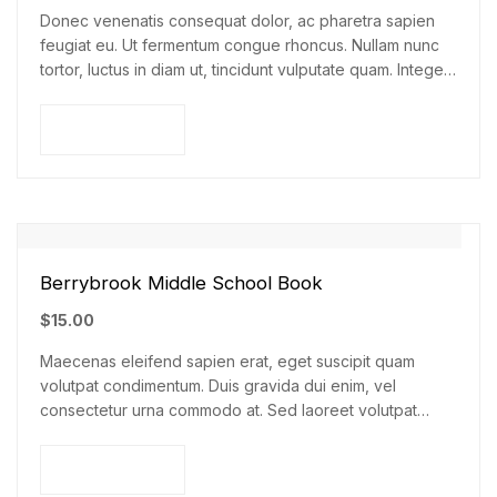
Donec venenatis consequat dolor, ac pharetra sapien
feugiat eu. Ut fermentum congue rhoncus. Nullam nunc
tortor, luctus in diam ut, tincidunt vulputate quam. Integer
eget neque in arcu pulvinar…
Add to cart
Berrybrook Middle School Book
$
15.00
Maecenas eleifend sapien erat, eget suscipit quam
volutpat condimentum. Duis gravida dui enim, vel
consectetur urna commodo at. Sed laoreet volutpat
venenatis.
Add to cart