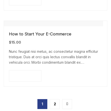
How to Start Your E-Commerce
$
15.00
Nunc feugiat nisi metus, ac consectetur magna efficitur
tristique. Duis at orci quis lectus convallis blandit in
vehicula orci. Morbi condimentum blandit ex.
Suspendisse vehicula feugiat augue, euismod placerat…
Add to cart
1
2